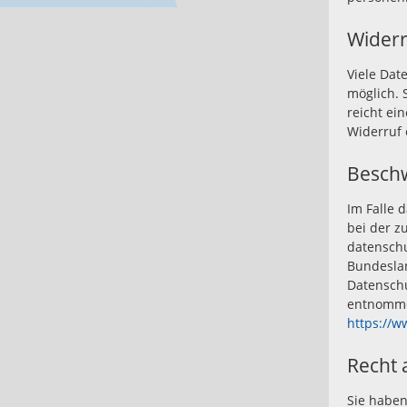
Widerr
Viele Dat
möglich. 
reicht ei
Widerruf 
Beschw
Im Falle 
bei der z
datenschu
Bundeslan
Datenschu
entnomm
https://w
Recht 
Sie haben