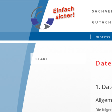
SACHVE
GUTACH
Navigation
Impress
überspringe
Navigation
START
überspringen
Date
1. Dat
Allgem
Die folge