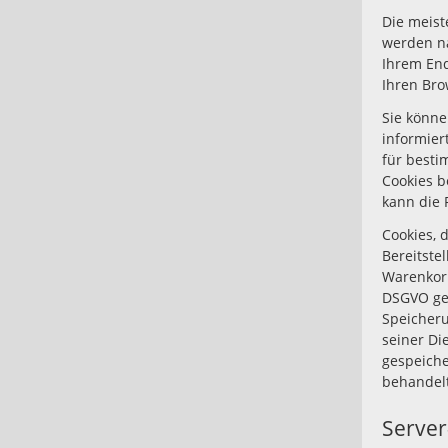
Die meist
werden na
Ihrem End
Ihren Br
Sie könne
informier
für besti
Cookies b
kann die 
Cookies, 
Bereitste
Warenkorb
DSGVO ges
Speicheru
seiner Di
gespeiche
behandelt
Server